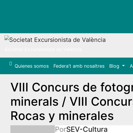
Ir
al
contenido
Societat Excursionista de València
Quienes somos
Federa’t amb nosaltres
Blog
A
VIII Concurs de fotog
minerals / VIII Concu
Rocas y minerales
Por
SEV-Cultura