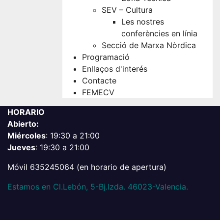
SEV – Cultura
Les nostres
conferències en línia
Secció de Marxa Nòrdica
Programació
Enllaços d'interés
Contacte
FEMECV
HORARIO
Abierto:
Miércoles
: 19:30 a 21:00
Jueves
: 19:30 a 21:00
Móvil 635245064 (en horario de apertura)
Estamos en Cl.Lebón, 5-Bj.Izda. 46023-Valencia.