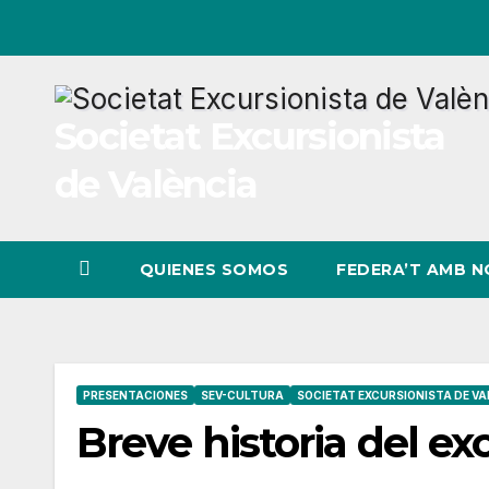
Ir
al
contenido
Societat Excursionista
de València
QUIENES SOMOS
FEDERA’T AMB 
PRESENTACIONES
SEV-CULTURA
SOCIETAT EXCURSIONISTA DE VA
Breve historia del e