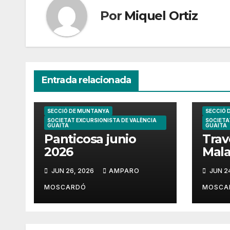
Por
Miquel Ortiz
Entrada relacionada
SECCIÓ DE MUNTANYA
SECCIÓ 
SOCIETAT EXCURSIONISTA DE VALÈNCIA
SOCIETA
GUAITA
GUAITA
Panticosa junio
Trav
2026
Mala
202
JUN 26, 2026
AMPARO
JUN 2
MOSCARDÓ
MOSCA