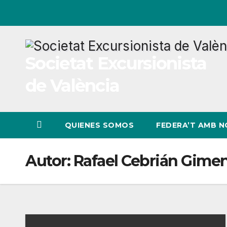
Ir
al
contenido
Societat Excursionista
de València
QUIENES SOMOS
FEDERA’T AMB 
Autor:
Rafael Cebrián Gime