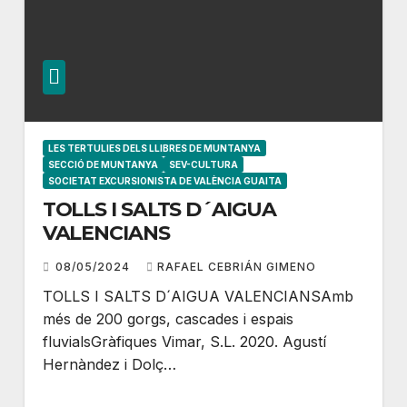
LES TERTULIES DELS LLIBRES DE MUNTANYA
SECCIÓ DE MUNTANYA
SEV-CULTURA
SOCIETAT EXCURSIONISTA DE VALÈNCIA GUAITA
TOLLS I SALTS D´AIGUA
VALENCIANS
08/05/2024
RAFAEL CEBRIÁN GIMENO
TOLLS I SALTS D´AIGUA VALENCIANSAmb
més de 200 gorgs, cascades i espais
fluvialsGràfiques Vimar, S.L. 2020. Agustí
Hernàndez i Dolç…