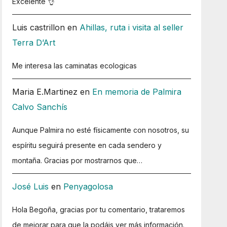
Excelente 👌
Luis castrillon
en
Ahillas, ruta i visita al seller
Terra D’Art
Me interesa las caminatas ecologicas
Maria E.Martinez
en
En memoria de Palmira
Calvo Sanchís
Aunque Palmira no esté físicamente con nosotros, su
espíritu seguirá presente en cada sendero y
montaña. Gracias por mostrarnos que…
José Luis
en
Penyagolosa
Hola Begoña, gracias por tu comentario, trataremos
de mejorar para que la podáis ver más información.