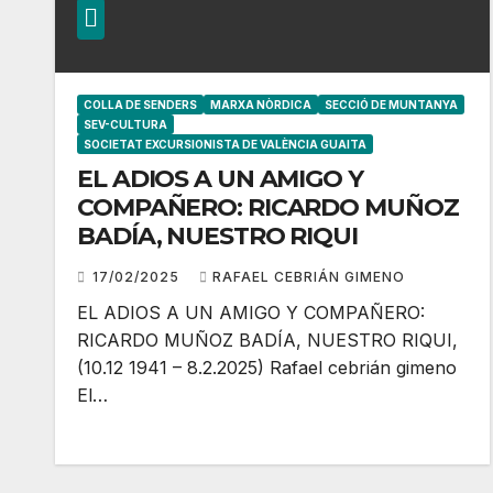
COLLA DE SENDERS
MARXA NÒRDICA
SECCIÓ DE MUNTANYA
SEV-CULTURA
SOCIETAT EXCURSIONISTA DE VALÈNCIA GUAITA
EL ADIOS A UN AMIGO Y
COMPAÑERO: RICARDO MUÑOZ
BADÍA, NUESTRO RIQUI
17/02/2025
RAFAEL CEBRIÁN GIMENO
EL ADIOS A UN AMIGO Y COMPAÑERO:
RICARDO MUÑOZ BADÍA, NUESTRO RIQUI,
(10.12 1941 – 8.2.2025) Rafael cebrián gimeno
El…