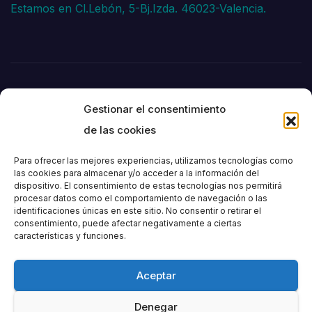
Estamos en Cl.Lebón, 5-Bj.Izda. 46023-Valencia.
Gestionar el consentimiento
de las cookies
Para ofrecer las mejores experiencias, utilizamos tecnologías como
las cookies para almacenar y/o acceder a la información del
dispositivo. El consentimiento de estas tecnologías nos permitirá
Societat
procesar datos como el comportamiento de navegación o las
identificaciones únicas en este sitio. No consentir o retirar el
consentimiento, puede afectar negativamente a ciertas
Excursionista de
características y funciones.
València
Aceptar
Denegar