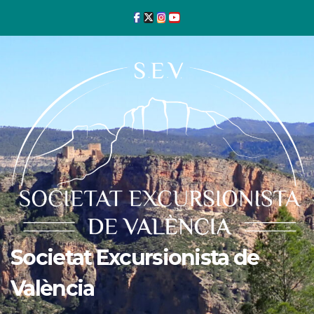
Ir
al
contenido
Societat Excursionista de
València