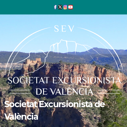
Ir
al
contenido
Societat Excursionista de
València