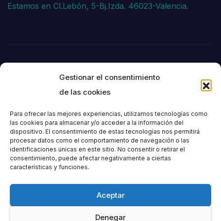
Estamos en Cl.Lebón, 5-Bj.Izda. 46023-Valencia.
Gestionar el consentimiento
de las cookies
Para ofrecer las mejores experiencias, utilizamos tecnologías como
las cookies para almacenar y/o acceder a la información del
dispositivo. El consentimiento de estas tecnologías nos permitirá
Societat
procesar datos como el comportamiento de navegación o las
identificaciones únicas en este sitio. No consentir o retirar el
consentimiento, puede afectar negativamente a ciertas
Excursionista de
características y funciones.
València
Aceptar
Denegar