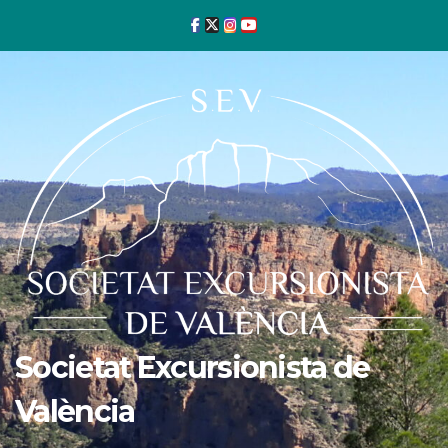
Ir
al
contenido
Societat Excursionista de
València