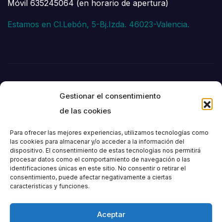
Móvil 635245064 (en horario de apertura)
Estamos en Cl.Lebón, 5-Bj.Izda. 46023-Valencia.
Gestionar el consentimiento
de las cookies
Para ofrecer las mejores experiencias, utilizamos tecnologías como
las cookies para almacenar y/o acceder a la información del
dispositivo. El consentimiento de estas tecnologías nos permitirá
Societat
procesar datos como el comportamiento de navegación o las
identificaciones únicas en este sitio. No consentir o retirar el
consentimiento, puede afectar negativamente a ciertas
Excursionista de
características y funciones.
València
Aceptar