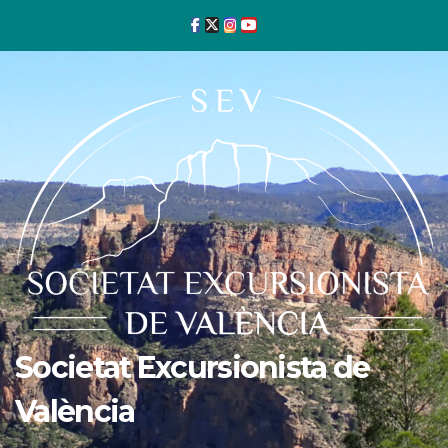
Ir
al
contenido
Societat Excursionista de
València