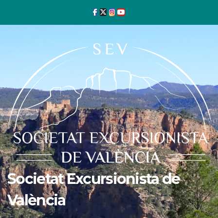
Ir
al
contenido
Societat Excursionista de
València