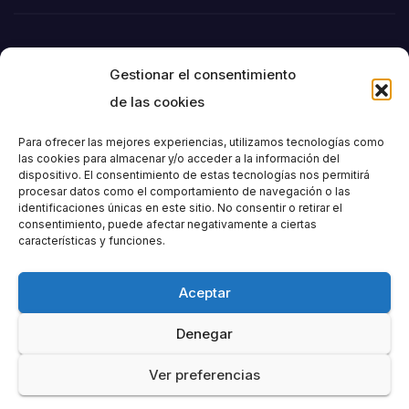
Gestionar el consentimiento
de las cookies
Para ofrecer las mejores experiencias, utilizamos tecnologías como
las cookies para almacenar y/o acceder a la información del
dispositivo. El consentimiento de estas tecnologías nos permitirá
Societat
procesar datos como el comportamiento de navegación o las
identificaciones únicas en este sitio. No consentir o retirar el
consentimiento, puede afectar negativamente a ciertas
Excursionista de
características y funciones.
València
Aceptar
Denegar
Ver preferencias
Funciona gracias a WordPress
|
Tema: Newspaperex de