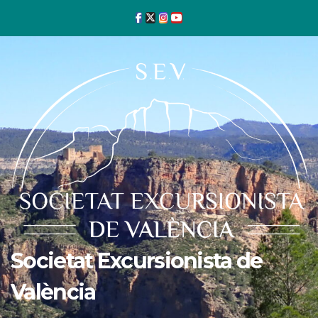
Ir
al
contenido
Societat Excursionista de
València