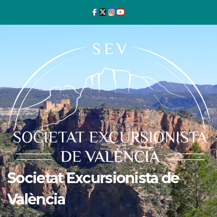
Ir
al
contenido
Societat Excursionista de
València