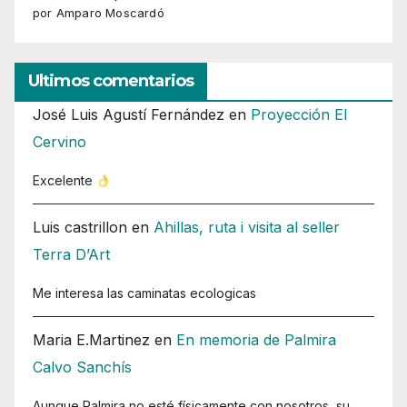
por Amparo Moscardó
Ultimos comentarios
José Luis Agustí Fernández
en
Proyección El
Cervino
Excelente
Luis castrillon
en
Ahillas, ruta i visita al seller
Terra D’Art
Me interesa las caminatas ecologicas
Maria E.Martinez
en
En memoria de Palmira
Calvo Sanchís
Aunque Palmira no esté físicamente con nosotros, su