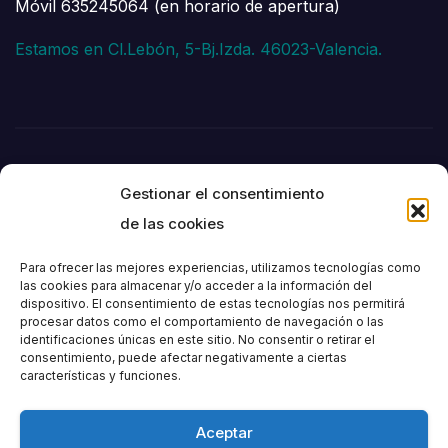
Móvil 635245064 (en horario de apertura)
Estamos en Cl.Lebón, 5-Bj.Izda. 46023-Valencia.
Gestionar el consentimiento
de las cookies
Para ofrecer las mejores experiencias, utilizamos tecnologías como
las cookies para almacenar y/o acceder a la información del
dispositivo. El consentimiento de estas tecnologías nos permitirá
Societat
procesar datos como el comportamiento de navegación o las
identificaciones únicas en este sitio. No consentir o retirar el
consentimiento, puede afectar negativamente a ciertas
Excursionista de
características y funciones.
València
Aceptar