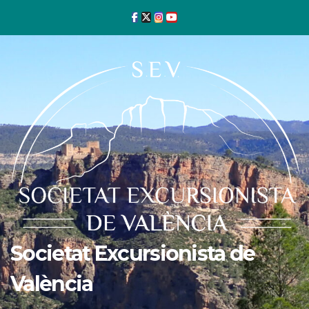
Ir
al
contenido
Societat Excursionista de
València