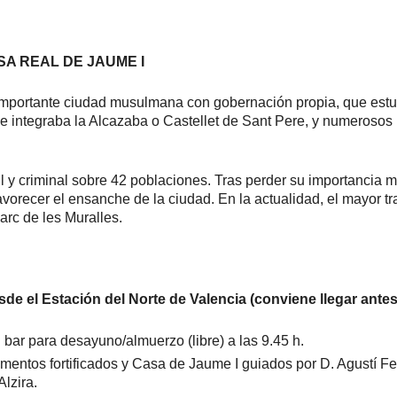
SA REAL DE JAUME I
na importante ciudad musulmana con gobernación propia, que est
e integraba la Alcazaba o Castellet de Sant Pere, y numerosos
il y criminal sobre 42 poblaciones. Tras perder su importancia mil
avorecer el ensanche de la ciudad. En la actualidad, el mayor t
arc de les Muralles.
sde el Estación del Norte de Valencia (conviene llegar ante
 bar para desayuno/almuerzo (libre) a las 9.45 h.
lementos fortificados y Casa de Jaume I guiados por D. Agustí Fer
lzira.