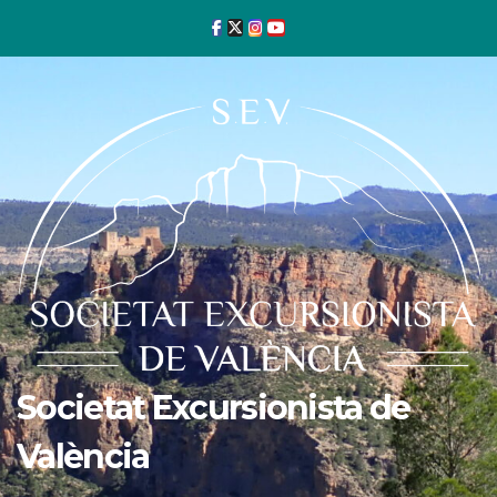
Ir
al
contenido
Societat Excursionista de
València