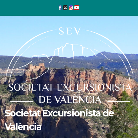
Ir
al
contenido
Societat Excursionista de
València