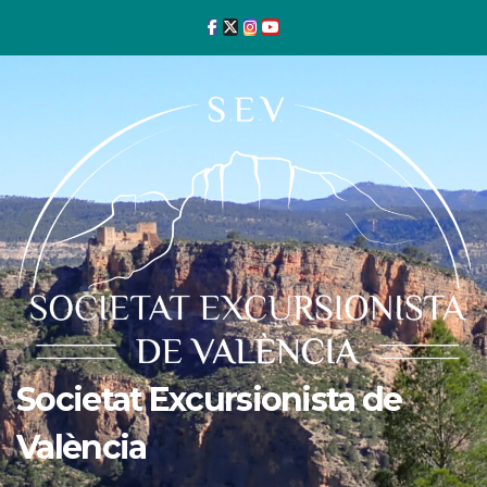
Ir
al
contenido
Societat Excursionista de
València