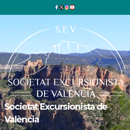
Ir
al
contenido
Societat Excursionista de
València