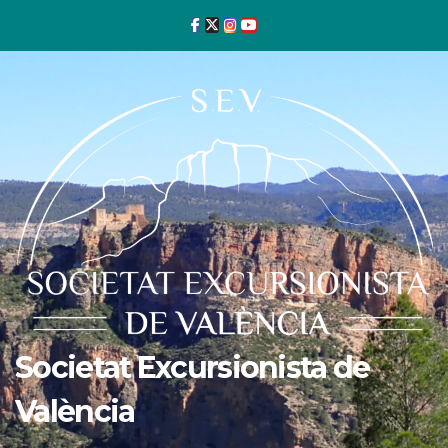
Ir
al
contenido
Societat Excursionista de
València