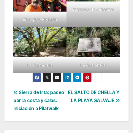
Barranco de Almanzor
En el pico Refixión
La Castañera
La Castañera
Navegación
Sierra de Irta: paseo
EL SALTO DE CHELLA Y
por la costa y calas.
LA PLAYA SALVAJE
de
Iniciación a Pilatwalk
entradas