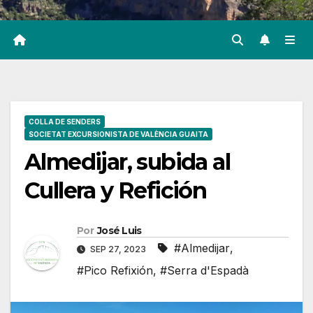
COLLA DE SENDERS
SOCIETAT EXCURSIONISTA DE VALÈNCIA GUAITA
Almedijar, subida al
Cullera y Refición
Por
José Luis
#Almedijar
,
SEP 27, 2023
#Pico Refixión
,
#Serra d'Espadà