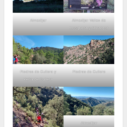
Almedijar
Almedijar Valles de
Mosquera y Almanzor
Piedras de Cullera y
Piedras de Cullera
Peña de Cullera
Almedijar