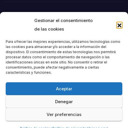
Gestionar el consentimiento
de las cookies
Para ofrecer las mejores experiencias, utilizamos tecnologías como
las cookies para almacenar y/o acceder a la información del
dispositivo. El consentimiento de estas tecnologías nos permitirá
Societat
procesar datos como el comportamiento de navegación o las
identificaciones únicas en este sitio. No consentir o retirar el
consentimiento, puede afectar negativamente a ciertas
Excursionista de
características y funciones.
València
Aceptar
Denegar
Ver preferencias
Funciona gracias a WordPress
|
Tema: Newspaperex de
Themeansar