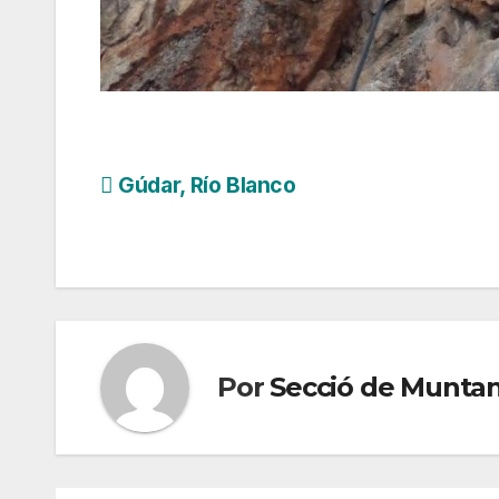
Navegación
Gúdar, Río Blanco
de
entradas
Por
Secció de Munta