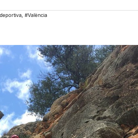
deportiva
,
#València