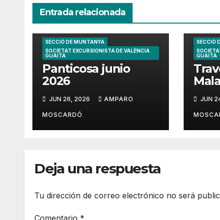
Entrada relacionada
SECCIÓ DE MUNTANYA
SECCIÓ 
SOCIETAT EXCURSIONISTA DE VALÈNCIA
SOCIETA
GUAITA
GUAITA
Panticosa junio
Trav
2026
Mala
202
JUN 26, 2026
AMPARO
JUN 2
MOSCARDÓ
MOSCA
Deja una respuesta
Tu dirección de correo electrónico no será publi
Comentario
*