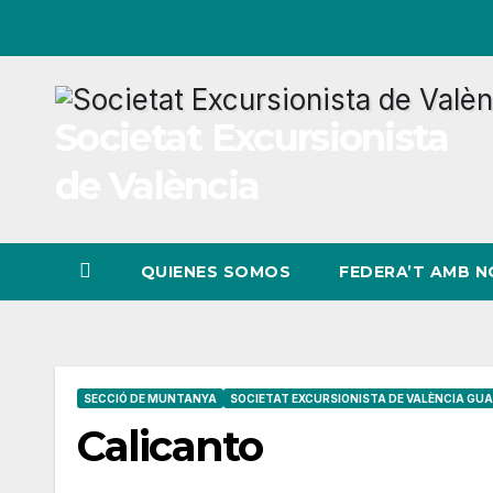
Ir
al
contenido
Societat Excursionista
de València
QUIENES SOMOS
FEDERA’T AMB 
SECCIÓ DE MUNTANYA
SOCIETAT EXCURSIONISTA DE VALÈNCIA GUA
Calicanto