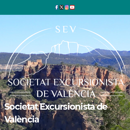
Ir
al
contenido
Societat Excursionista de
València