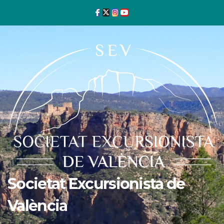
Ir
al
contenido
Societat Excursionista de
València