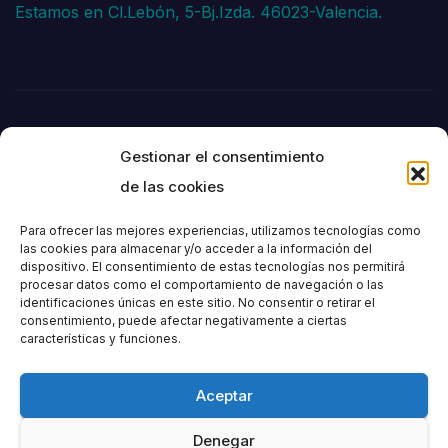
Estamos en Cl.Lebón, 5-Bj.Izda. 46023-Valencia.
Gestionar el consentimiento
de las cookies
Para ofrecer las mejores experiencias, utilizamos tecnologías como
las cookies para almacenar y/o acceder a la información del
dispositivo. El consentimiento de estas tecnologías nos permitirá
Societat
procesar datos como el comportamiento de navegación o las
identificaciones únicas en este sitio. No consentir o retirar el
consentimiento, puede afectar negativamente a ciertas
Excursionista de
características y funciones.
València
Aceptar
Denegar