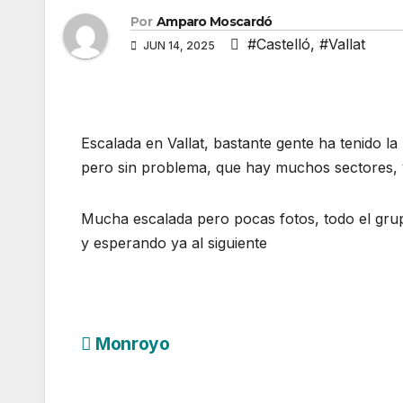
Por
Amparo Moscardó
#Castelló
,
#Vallat
JUN 14, 2025
Escalada en Vallat, bastante gente ha tenido 
pero sin problema, que hay muchos sectores, 
Mucha escalada pero pocas fotos, todo el gru
y esperando ya al siguiente
Navegación
Monroyo
de