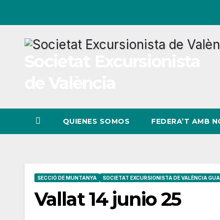
Ir
al
contenido
Societat Excursionista
de València
QUIENES SOMOS
FEDERA’T AMB 
SECCIÓ DE MUNTANYA
SOCIETAT EXCURSIONISTA DE VALÈNCIA GUA
Vallat 14 junio 25