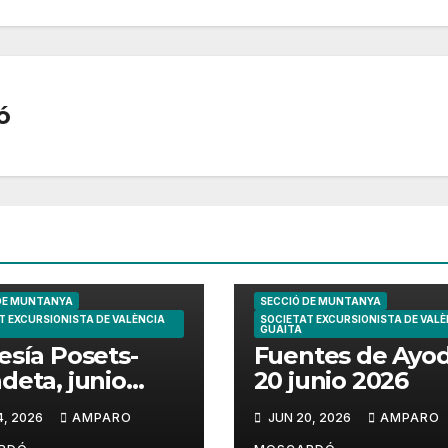
ó
DE MUNTANYA
SECCIÓ DE MUNTANYA
T EXCURSIONISTA DE VALÈNCIA
SOCIETAT EXCURSIONISTA DE VALÈ
GUAITA
esía Posets-
Fuentes de Ayo
deta, junio
20 junio 2026
6
4, 2026
AMPARO
JUN 20, 2026
AMPARO