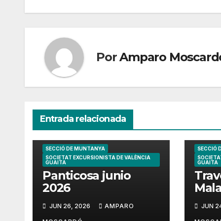
entradas
Por
Amparo Moscard
Entrada relacionada
SECCIÓ DE MUNTANYA
SECCIÓ 
SOCIETAT EXCURSIONISTA DE VALÈNCIA
SOCIETA
GUAITA
GUAITA
Panticosa junio
Trav
2026
Mala
202
JUN 26, 2026
AMPARO
JUN 2