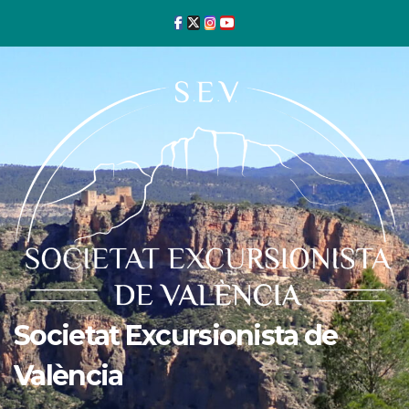
Ir
al
contenido
Societat Excursionista de
València