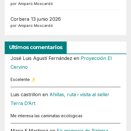
por Amparo Moscardó
Corbera 13 junio 2026
por Amparo Moscardó
Ultimos comentarios
José Luis Agustí Fernández
en
Proyección El
Cervino
Excelente
Luis castrillon
en
Ahillas, ruta i visita al seller
Terra D’Art
Me interesa las caminatas ecologicas
Maria E.Martinez
en
En memoria de Palmira