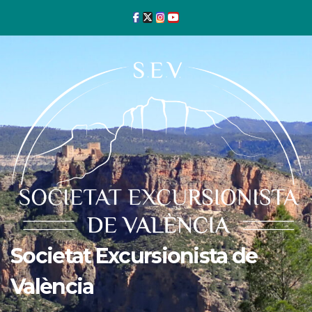
Ir
al
contenido
Societat Excursionista de
València