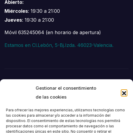
Abierto:
Miércoles
: 19:30 a 21:00
Jueves
: 19:30 a 21:00
Móvil 635245064 (en horario de apertura)
Estamos en Cl.Lebón, 5-Bj.Izda. 46023-Valencia.
Gestionar el consentimiento
de las cookies
Para ofrecer las mejores experiencias, utilizamos tecnologías como
las cookies para almacenar y/o acceder a la información del
dispositivo. El consentimiento de estas tecnologías nos permitirá
Societat
procesar datos como el comportamiento de navegación o las
identificaciones únicas en este sitio. No consentir o retirar el