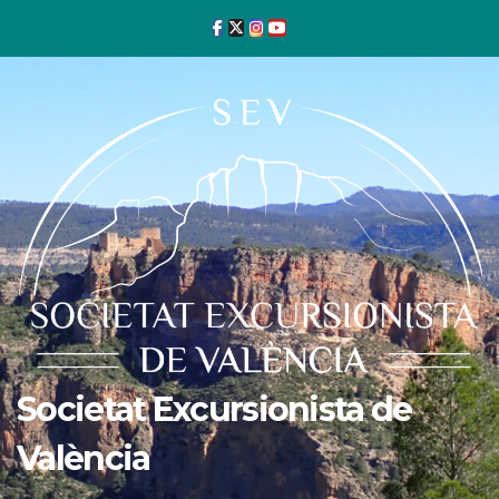
Ir
al
contenido
Societat Excursionista de
València