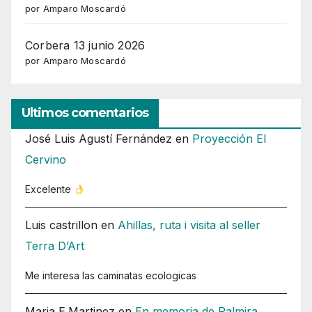
por Amparo Moscardó
Corbera 13 junio 2026
por Amparo Moscardó
Ultimos comentarios
José Luis Agustí Fernández
en
Proyección El
Cervino
Excelente
Luis castrillon
en
Ahillas, ruta i visita al seller
Terra D’Art
Me interesa las caminatas ecologicas
Maria E.Martinez
en
En memoria de Palmira