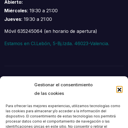
Abierto:
Miércoles
: 19:30 a 21:00
Jueves
: 19:30 a 21:00
Móvil 635245064 (en horario de apertura)
Estamos en Cl.Lebón, 5-Bj.Izda. 46023-Valencia.
Gestionar el consentimiento
de las cookies
Para ofrecer las mejores experiencias, utilizamos tecnologías como
las cookies para almacenar y/o acceder a la información del
dispositivo. El consentimiento de estas tecnologías nos permitirá
Societat
procesar datos como el comportamiento de navegación o las
identificaciones únicas en este sitio. No consentir o retirar el