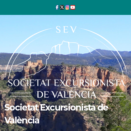
Ir
al
contenido
Societat Excursionista de
València