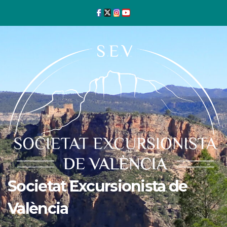
Ir
al
contenido
Societat Excursionista de
València