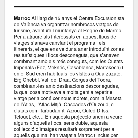
Marroc
Al llarg de 15 anys el Centre Excursionista
de València va organitzar nombrosos viatges de
turisme, aventura i muntanya al Regne de Marroc.
Per a atraure als interessats en aquest tipus de
viatges s’anava canviant el programa i els
itineraris, el que ens va dur a anar introduïnt zones
res turístiques i llocs desconeguts, que s’anaven
combinant amb els més coneguts, com les Ciutats
Imperials (Fez, Meknés, Casablanca, Marrakech) i
en el Sud eren habituals les visites a Ouarzazate,
Erg Chebbi, Vall del Draa, Gorges del Todra,
combinant-les amb destinacions desconegudes,
la qual cosa motivava a molta gent a repetir el
viatge per a conéixer nous indrets, com la Meseta
de l’Atlas, l’Atlas Mitjà, Cascades d’Ouzoud, o
ciutats com Taroudannt, Azrou, Ouled Driss,
Telouet, etc… En aquesta projecció anem a veure
alguns d’aquells llocs, sens dubte, aquesta
col·lecció d’imatges resultarà sorprenent per a
aquells que mai han viatjat a Marroc i inclús per