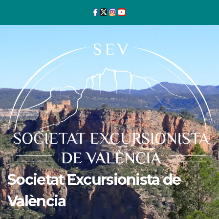
Ir
al
contenido
Societat Excursionista de
València