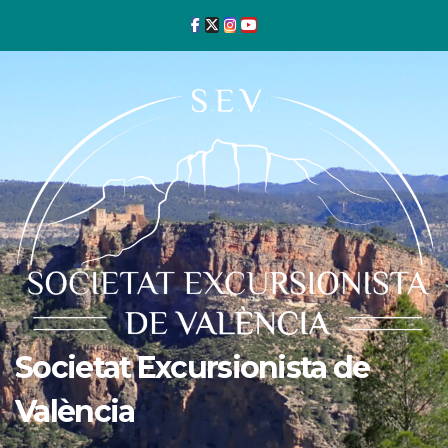
Ir
al
contenido
Societat Excursionista de
València