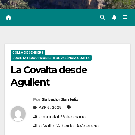
COLLA DE SENDERS
SOCIETAT EXCURSIONISTA DE VALÈNCIA GUAITA
La Covalta desde
Agullent
Por
Salvador Sanfelix
ABR 6, 2025
#Comunitat Valenciana
,
#La Vall d'Albaida
,
#València