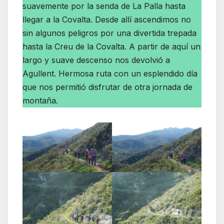
suavemente por la senda de La Palla hasta
llegar a la Covalta. Desde allí ascendimos no
sin algunos peligros por una divertida trepada
hasta la Creu de la Covalta. A partir de aquí un
largo y suave descenso nos devolvió a
Agullent. Hermosa ruta con un esplendido día
que nos permitió disfrutar de otra jornada de
montaña.