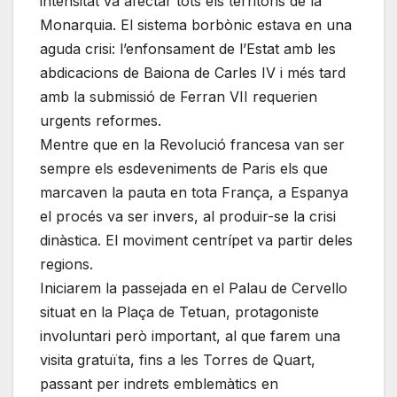
intensitat va afectar tots els territoris de la
Monarquia. El sistema borbònic estava en una
aguda crisi: l’enfonsament de l’Estat amb les
abdicacions de Baiona de Carles IV i més tard
amb la submissió de Ferran VII requerien
urgents reformes.
Mentre que en la Revolució francesa van ser
sempre els esdeveniments de Paris els que
marcaven la pauta en tota França, a Espanya
el procés va ser invers, al produir-se la crisi
dinàstica. El moviment centrípet va partir deles
regions.
Iniciarem la passejada en el Palau de Cervello
situat en la Plaça de Tetuan, protagoniste
involuntari però important, al que farem una
visita gratuïta, fins a les Torres de Quart,
passant per indrets emblemàtics en