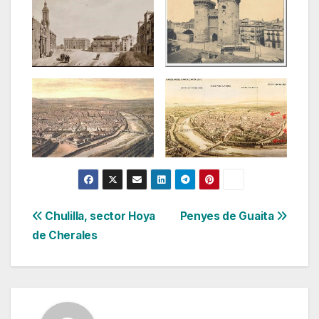
Navegación
Chulilla, sector Hoya
Penyes de Guaita
de Cherales
de
entradas