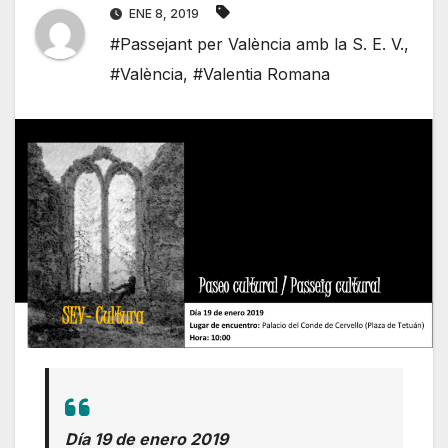
ENE 8, 2019
#Passejant per València amb la S. E. V.
,
#València
,
#Valentia Romana
Día 19 de enero 2019