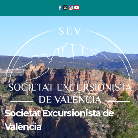
Ir
al
contenido
Societat Excursionista de
València