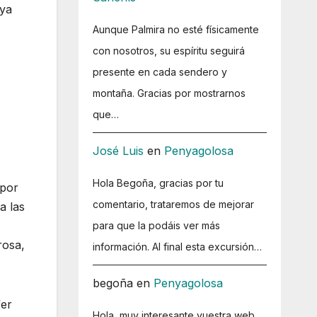
nya
Aunque Palmira no esté físicamente
con nosotros, su espíritu seguirá
presente en cada sendero y
montaña. Gracias por mostrarnos
que…
José Luis
en
Penyagolosa
Hola Begoña, gracias por tu
 por
comentario, trataremos de mejorar
a las
para que la podáis ver más
rosa,
información. Al final esta excursión…
begoña
en
Penyagolosa
fer
Hola, muy interesante vuestra web