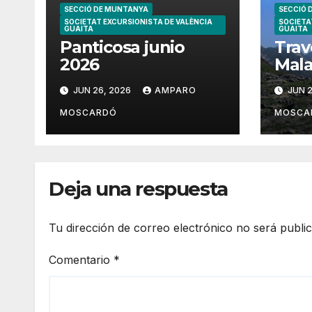
SECCIÓ DE MUNTANYA
SECCIÓ 
SOCIETAT EXCURSIONISTA DE VALÈNCIA
SOCIETA
GUAITA
GUAITA
Panticosa junio
Trav
2026
Mala
202
JUN 26, 2026
AMPARO
JUN 2
MOSCARDÓ
MOSCA
Deja una respuesta
Tu dirección de correo electrónico no será publi
Comentario
*