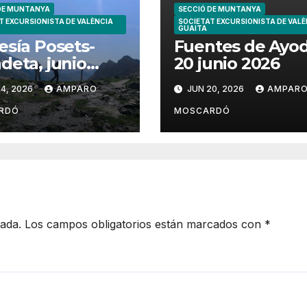
DE MUNTANYA
SECCIÓ DE MUNTANYA
T EXCURSIONISTA DE VALÈNCIA
SOCIETAT EXCURSIONISTA DE VALÈ
GUAITA
esía Posets-
Fuentes de Ayo
deta, junio
20 junio 2026
6
4, 2026
AMPARO
JUN 20, 2026
AMPAR
RDÓ
MOSCARDÓ
cada.
Los campos obligatorios están marcados con
*