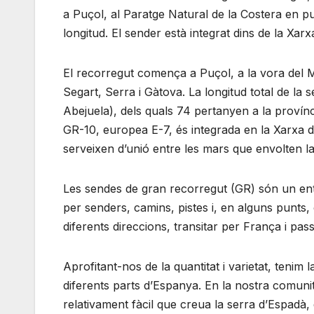
a Puçol, al Paratge Natural de la Costera en pu
longitud. El sender està integrat dins de la X
El recorregut comença a Puçol, a la vora del Me
Segart, Serra i Gàtova. La longitud total de la 
Abejuela), dels quals 74 pertanyen a la provínc
GR-10, europea E-7, és integrada en la Xarxa 
serveixen d’unió entre les mars que envolten l
Les sendes de gran recorregut (GR) són un ent
per senders, camins, pistes i, en alguns punt
diferents direccions, transitar per França i pa
Aprofitant-nos de la quantitat i varietat, tenim la
diferents parts d’Espanya. En la nostra comunit
relativament fàcil que creua la serra d’Espadà, 