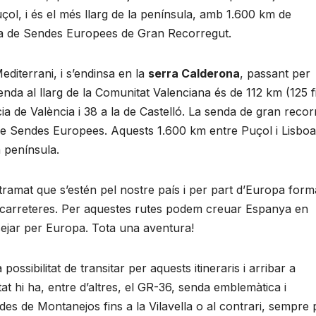
çol, i és el més llarg de la península, amb 1.600 km de
arxa de Sendes Europees de Gran Recorregut.
diterrani, i s’endinsa en la
serra Calderona
, passant per
senda al llarg de la Comunitat Valenciana és de 112 km (125 f
ia de València i 38 a la de Castelló. La senda de gran recor
de Sendes Europees. Aquests 1.600 km entre Puçol i Lisboa
a península.
ramat que s’estén pel nostre país i per part d’Europa form
s, carreteres. Per aquestes rutes podem creuar Espanya en
ssejar per Europa. Tota una aventura!
 possibilitat de transitar per aquests itineraris i arribar a
at hi ha, entre d’altres, el GR-36, senda emblemàtica i
des de Montanejos fins a la Vilavella o al contrari, sempre 