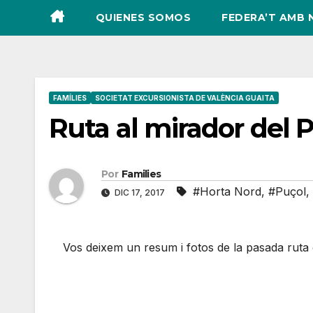
QUIENES SOMOS
FEDERA’T AMB 
FAMÍLIES
SOCIETAT EXCURSIONISTA DE VALÈNCIA GUAITA
Ruta al mirador del P
Por
Families
#Horta Nord
,
#Puçol
,
DIC 17, 2017
Vos deixem un resum i fotos de la pasada ruta 