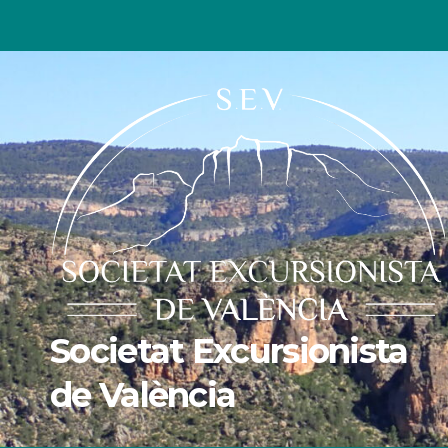
Ir
al
contenido
Societat Excursionista
de València