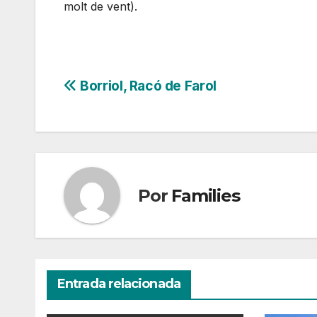
molt de vent).
Navegación
Borriol, Racó de Farol
de
entradas
Por
Families
Entrada relacionada