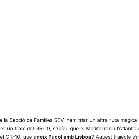
 la Secció de Families SEV, hem triar un altra ruta màgica
er un tram del GR-10, sabíeu que el Mediterrani i l’Atlàntic 
 el GR-10, que
uneix Puçol amb Lisboa
? Aquest trajecte s’in