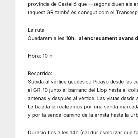
província de Castelló que —segons diuen els
(aquest GR també és conegut com el Transesp
La ruta:
Quedarem a les
10h.
al encreuament avans d’e
Hora: 10 h.
Recorrido:
Subida al vértice geodésico Picayo desde las c
el GR-10 junto al barranc del Llop hasta el col
antenas y después al vértice. Las vistas desde
La bajada la realizamos por una senda marcada 
y por la senda-camino de la ermita hasta la u
Duració fins a les 14h (cal dur esmorzar que far