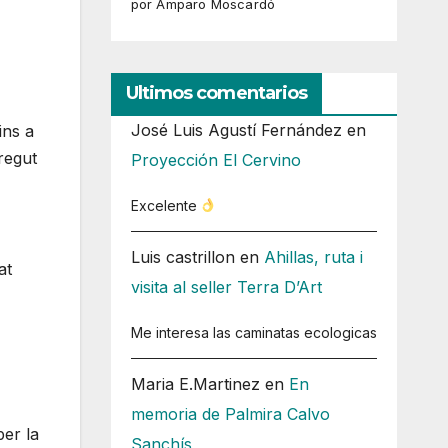
por Amparo Moscardó
Ultimos comentarios
José Luis Agustí Fernández
en
ins a
regut
Proyección El Cervino
Excelente
Luis castrillon
en
Ahillas, ruta i
at
visita al seller Terra D’Art
Me interesa las caminatas ecologicas
Maria E.Martinez
en
En
memoria de Palmira Calvo
per la
Sanchís