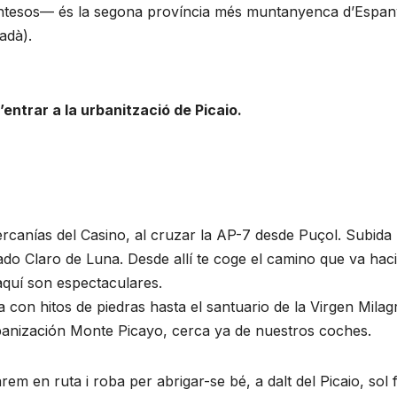
 entesos— és la segona província més muntanyenca d’Espa
adà).
ntrar a la urbanització de Picaio.
ercanías del Casino, al cruzar la AP-7 desde Puçol. Subida
lado Claro de Luna. Desde allí te coge el camino que va haci
 aquí son espectaculares.
con hitos de piedras hasta el santuario de la Virgen Milag
rbanización Monte Picayo, cerca ya de nuestros coches.
em en ruta i roba per abrigar-se bé, a dalt del Picaio, sol 