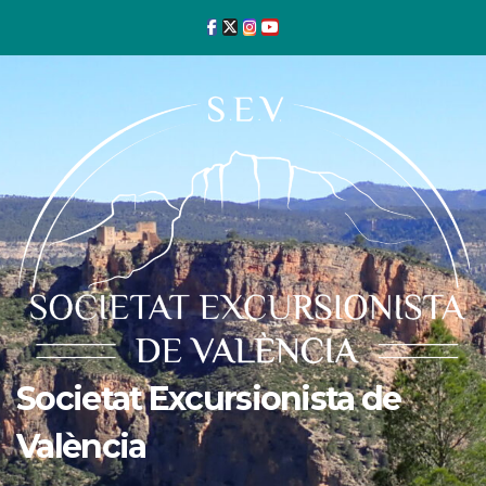
Ir
al
contenido
Societat Excursionista de
València