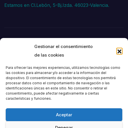
Estamos en Cl.Lebón, 5-Bj.Izda. 46023-Valencia.
Gestionar el consentimiento
de las cookies
Para ofrecer las mejores experiencias, utilizamos tecnologías como
las cookies para almacenar y/o acceder a la información del
dispositivo. El consentimiento de estas tecnologías nos permitirá
Societat
procesar datos como el comportamiento de navegación o las
identificaciones únicas en este sitio. No consentir o retirar el
consentimiento, puede afectar negativamente a ciertas
Excursionista de
características y funciones.
València
Aceptar
Denegar