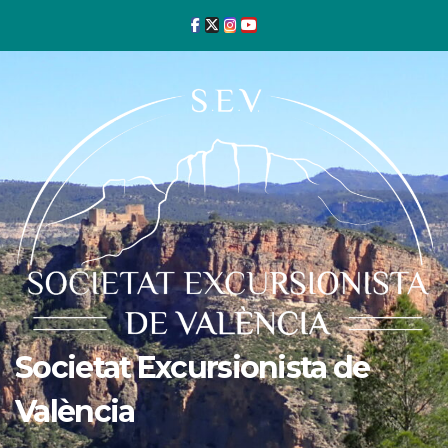
Ir
al
contenido
Societat Excursionista de
València