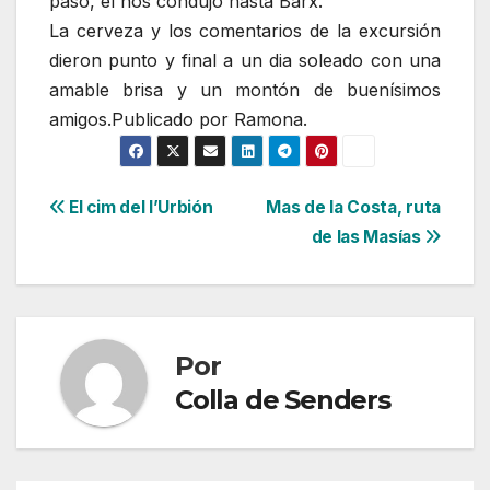
paso, él nos condujo hasta Barx.
La cerveza y los comentarios de la excursión
dieron punto y final a un dia soleado con una
amable brisa y un montón de buenísimos
amigos.Publicado por Ramona.
Navegación
El cim del l’Urbión
Mas de la Costa, ruta
de las Masías
de
entradas
Por
Colla de Senders