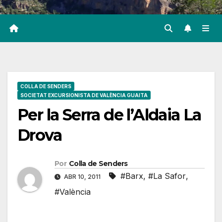
COLLA DE SENDERS
SOCIETAT EXCURSIONISTA DE VALÈNCIA GUAITA
Per la Serra de l’Aldaia La
Drova
Por
Colla de Senders
#Barx
,
#La Safor
,
ABR 10, 2011
#València