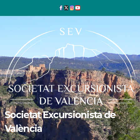
Ir
al
contenido
Societat Excursionista de
València