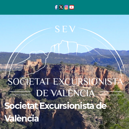
Ir
al
contenido
Societat Excursionista de
València