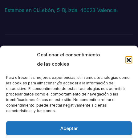
Estamos en Cl.Lebón, 5-Bj.Izda. 46023-Valencia.
Gestionar el consentimiento
de las cookies
Para ofrecer las mejores experiencias, utilizamos tecnologías como
las cookies para almacenar y/o acceder a la información del
dispositivo. El consentimiento de estas tecnologías nos permitirá
Societat
procesar datos como el comportamiento de navegación o las
identificaciones únicas en este sitio. No consentir o retirar el
consentimiento, puede afectar negativamente a ciertas
Excursionista de
características y funciones.
València
Aceptar