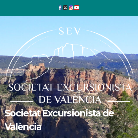
Ir
al
contenido
Societat Excursionista de
València