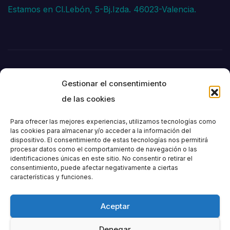
Estamos en Cl.Lebón, 5-Bj.Izda. 46023-Valencia.
Gestionar el consentimiento
de las cookies
Para ofrecer las mejores experiencias, utilizamos tecnologías como
las cookies para almacenar y/o acceder a la información del
dispositivo. El consentimiento de estas tecnologías nos permitirá
Societat
procesar datos como el comportamiento de navegación o las
identificaciones únicas en este sitio. No consentir o retirar el
consentimiento, puede afectar negativamente a ciertas
Excursionista de
características y funciones.
València
Aceptar
Denegar