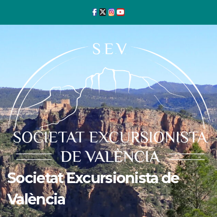
Ir
al
contenido
Societat Excursionista de
València