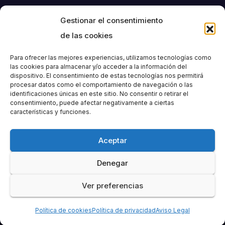
Gestionar el consentimiento
de las cookies
Para ofrecer las mejores experiencias, utilizamos tecnologías como
las cookies para almacenar y/o acceder a la información del
dispositivo. El consentimiento de estas tecnologías nos permitirá
Societat
procesar datos como el comportamiento de navegación o las
identificaciones únicas en este sitio. No consentir o retirar el
consentimiento, puede afectar negativamente a ciertas
Excursionista de
características y funciones.
València
Aceptar
Denegar
Ver preferencias
Funciona gracias a WordPress
|
Tema: Newspaperex de
Themeansar
Política de cookies
Política de privacidad
Aviso Legal