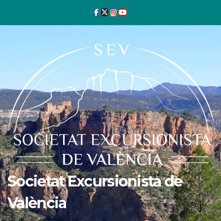
Ir
al
contenido
Societat Excursionista de
València