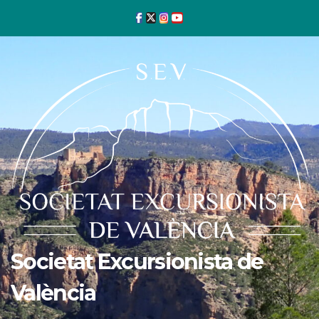
Ir
al
contenido
Societat Excursionista de
València