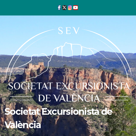
Ir
al
contenido
Societat Excursionista de
València