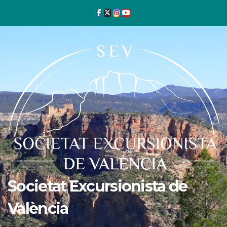
Ir
al
contenido
Societat Excursionista de
València