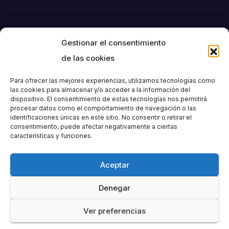
Gestionar el consentimiento
de las cookies
Para ofrecer las mejores experiencias, utilizamos tecnologías como
las cookies para almacenar y/o acceder a la información del
dispositivo. El consentimiento de estas tecnologías nos permitirá
Societat
procesar datos como el comportamiento de navegación o las
identificaciones únicas en este sitio. No consentir o retirar el
consentimiento, puede afectar negativamente a ciertas
Excursionista de
características y funciones.
València
Aceptar
Denegar
Ver preferencias
Funciona gracias a WordPress
|
Tema: Newspaperex de