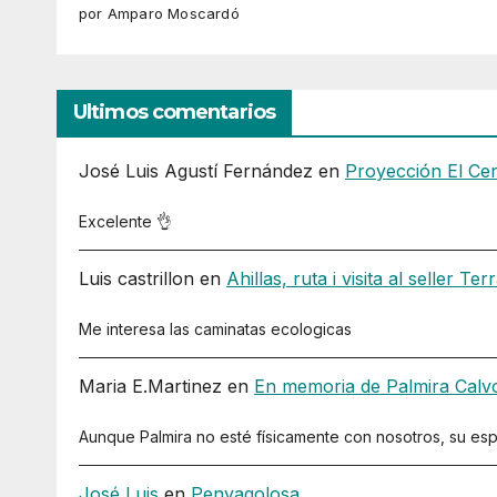
por Amparo Moscardó
Ultimos comentarios
José Luis Agustí Fernández
en
Proyección El Ce
Excelente 👌
Luis castrillon
en
Ahillas, ruta i visita al seller Ter
Me interesa las caminatas ecologicas
Maria E.Martinez
en
En memoria de Palmira Calv
Aunque Palmira no esté físicamente con nosotros, su es
José Luis
en
Penyagolosa