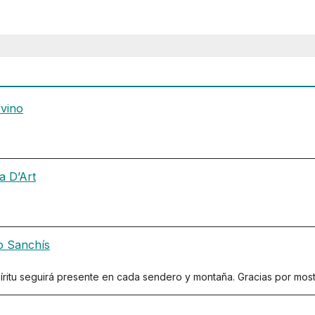
rvino
ra D’Art
o Sanchís
píritu seguirá presente en cada sendero y montaña. Gracias por mo