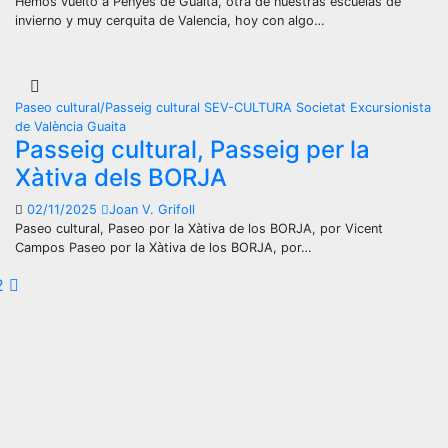
Hemos vuelto a Penyes de Guaita, otra de nuestras escuelas de
invierno y muy cerquita de Valencia, hoy con algo…
Paseo cultural/Passeig cultural
SEV-CULTURA
Societat Excursionista
de València Guaita
Passeig cultural, Passeig per la
Xàtiva dels BORJA
02/11/2025
Joan V. Grifoll
Paseo cultural, Paseo por la Xàtiva de los BORJA, por Vicent
Campos Paseo por la Xàtiva de los BORJA, por…
aginación
2
e
ntradas