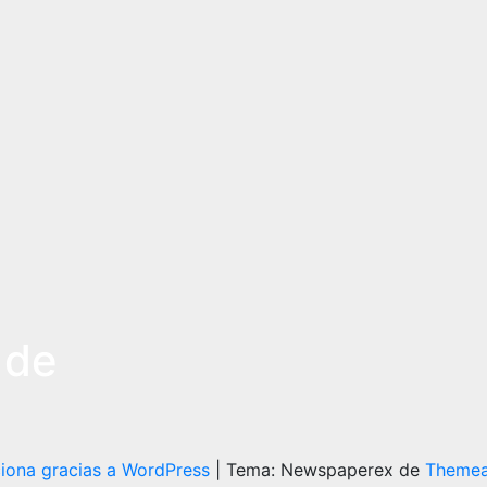
 de
iona gracias a WordPress
|
Tema: Newspaperex de
Themea