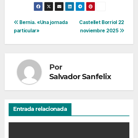
Navegación
Bernia. «Una jornada
Castellet Borriol 22
particular»
noviembre 2025
de
entradas
Por
Salvador Sanfelix
Entrada relacionada