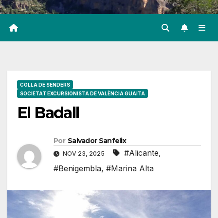
COLLA DE SENDERS
SOCIETAT EXCURSIONISTA DE VALÈNCIA GUAITA
El Badall
Por
Salvador Sanfelix
#Alicante
,
NOV 23, 2025
#Benigembla
,
#Marina Alta