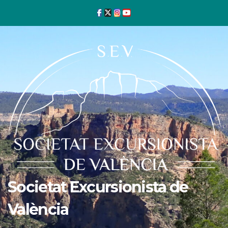
Ir
al
contenido
Societat Excursionista de
València