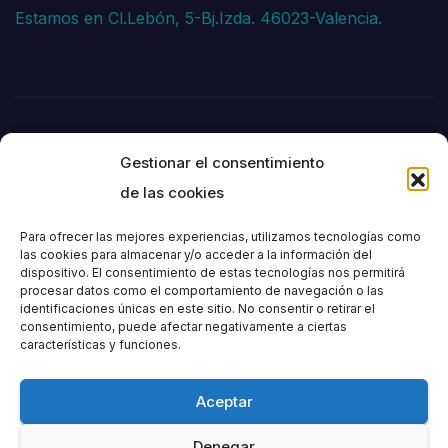
Estamos en Cl.Lebón, 5-Bj.Izda. 46023-Valencia.
Gestionar el consentimiento
de las cookies
Para ofrecer las mejores experiencias, utilizamos tecnologías como
las cookies para almacenar y/o acceder a la información del
dispositivo. El consentimiento de estas tecnologías nos permitirá
Societat
procesar datos como el comportamiento de navegación o las
identificaciones únicas en este sitio. No consentir o retirar el
consentimiento, puede afectar negativamente a ciertas
Excursionista de
características y funciones.
València
Aceptar
Denegar