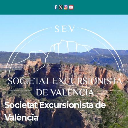
Ir
al
contenido
Societat Excursionista de
València