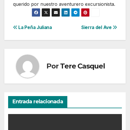
querido por nuestro aventurero excursionista.
Navegación
La Peña Juliana
Sierra del Ave
de
entradas
Por
Tere Casquel
Entrada relacionada