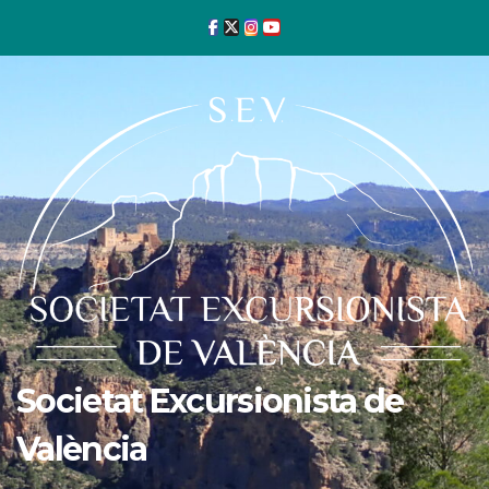
Ir
al
contenido
Societat Excursionista de
València