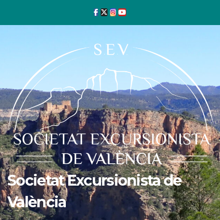
Ir
al
contenido
Societat Excursionista de
València