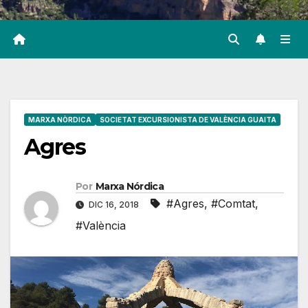
MARXA NÒRDICA
SOCIETAT EXCURSIONISTA DE VALÈNCIA GUAITA
Agres
Por
Marxa Nórdica
#Agres
,
#Comtat
,
DIC 16, 2018
#València