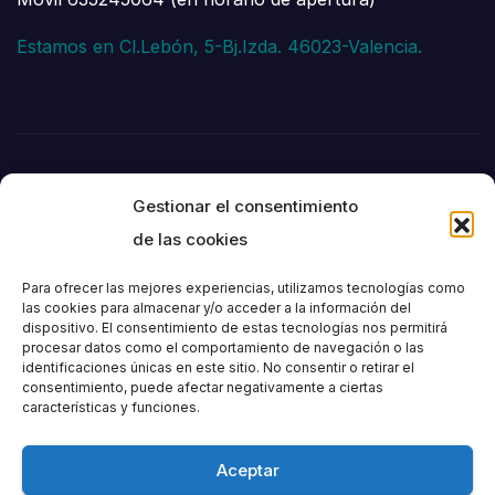
Estamos en Cl.Lebón, 5-Bj.Izda. 46023-Valencia.
Gestionar el consentimiento
de las cookies
Para ofrecer las mejores experiencias, utilizamos tecnologías como
las cookies para almacenar y/o acceder a la información del
dispositivo. El consentimiento de estas tecnologías nos permitirá
Societat
procesar datos como el comportamiento de navegación o las
identificaciones únicas en este sitio. No consentir o retirar el
consentimiento, puede afectar negativamente a ciertas
Excursionista de
características y funciones.
València
Aceptar