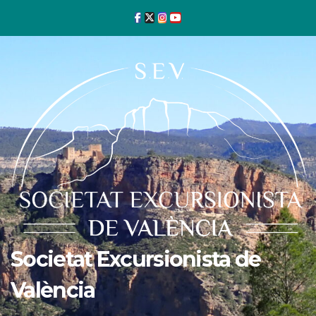
Ir
al
contenido
Societat Excursionista de
València