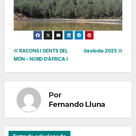
Navegación
RACONS I GENTS DEL
Geolodía 2025
MÓN – NORD D’ÀFRICA I
de
entradas
Por
Fernando Lluna