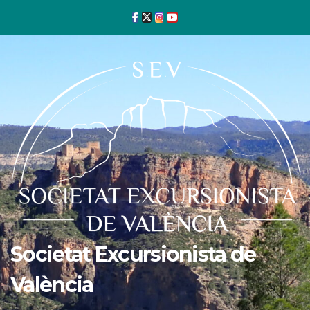
Ir
al
contenido
Societat Excursionista de
València