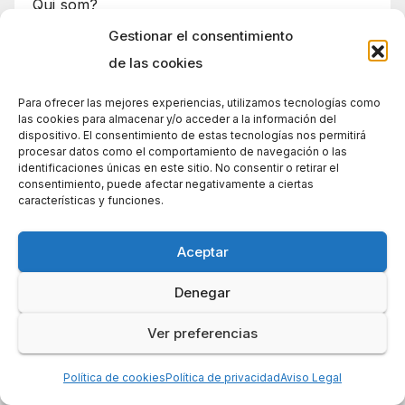
Qui som?
Gestionar el consentimiento
Federa’t amb nosaltres
de las cookies
Les nostres activitats
Para ofrecer las mejores experiencias, utilizamos tecnologías como
las cookies para almacenar y/o acceder a la información del
Colla de Senders
dispositivo. El consentimiento de estas tecnologías nos permitirá
procesar datos como el comportamiento de navegación o las
identificaciones únicas en este sitio. No consentir o retirar el
Secció de Muntanya
consentimiento, puede afectar negativamente a ciertas
características y funciones.
Articles de Muntanya
Aceptar
Les Tertulies dels Llibres de Muntanya
Denegar
Zona Técnica
Ver preferencias
SEV – Cultura
Política de cookies
Política de privacidad
Aviso Legal
Les nostres conferències en línia