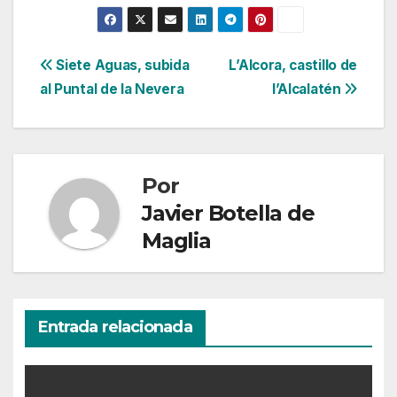
Navegación
Siete Aguas, subida
L’Alcora, castillo de
al Puntal de la Nevera
l’Alcalatén
de
entradas
Por
Javier Botella de
Maglia
Entrada relacionada