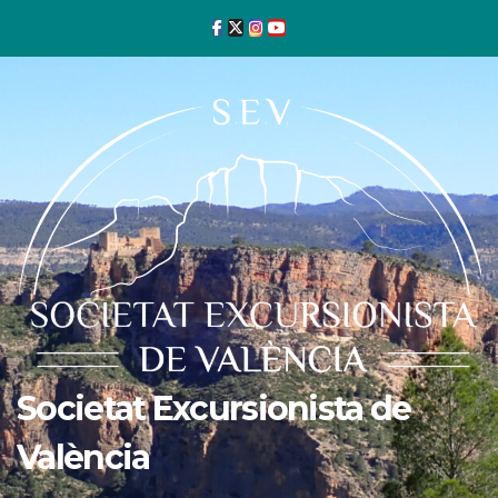
Ir
al
contenido
Societat Excursionista de
València