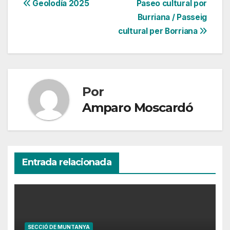
Navegación
Geolodía 2025
Paseo cultural por
Burriana / Passeig
de
cultural per Borriana
entradas
Por
Amparo Moscardó
Entrada relacionada
SECCIÓ DE MUNTANYA