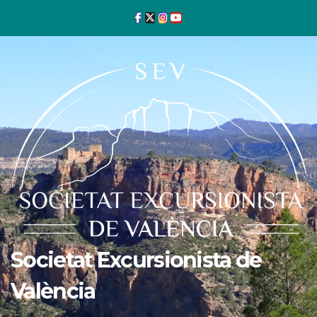
Ir
al
contenido
Societat Excursionista de
València