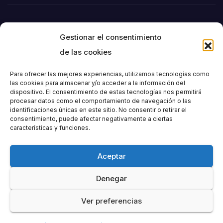
Gestionar el consentimiento
de las cookies
Para ofrecer las mejores experiencias, utilizamos tecnologías como
las cookies para almacenar y/o acceder a la información del
dispositivo. El consentimiento de estas tecnologías nos permitirá
Societat
procesar datos como el comportamiento de navegación o las
identificaciones únicas en este sitio. No consentir o retirar el
consentimiento, puede afectar negativamente a ciertas
Excursionista de
características y funciones.
València
Aceptar
Denegar
Ver preferencias
Funciona gracias a WordPress
|
Tema: Newspaperex de
Themeansar