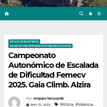
SECCIÓ DE MUNTANYA
SOCIETAT EXCURSIONISTA DE VALÈNCIA GUAITA
Campeonato
Autonómico de Escalada
de Dificultad Femecv
2025. Gaia Climb. Alzira
Por
Amparo Moscardó
#Alzira
,
#València
MAY 10, 2025